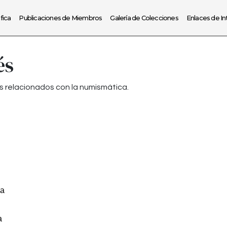
fica
Publicaciones de Miembros
Galería de Colecciones
Enlaces de In
és
s relacionados con la numismática.
ca
a