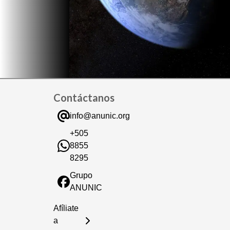
Contáctanos
info@anunic.org
+505
8855
8295
Grupo
ANUNIC
Afíliate
a