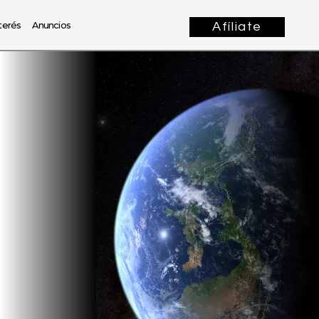
terés
Anuncios
Afíliate